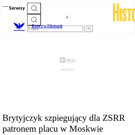
Serwisy
R
zecz o Historii
Brytyjczyk szpiegujący dla ZSRR
patronem placu w Moskwie