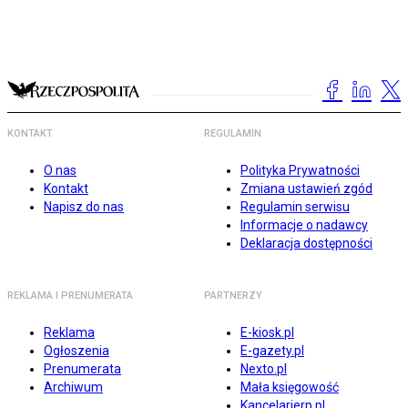
KONTAKT
REGULAMIN
O nas
Polityka Prywatności
Kontakt
Zmiana ustawień zgód
Napisz do nas
Regulamin serwisu
Informacje o nadawcy
Deklaracja dostępności
REKLAMA I PRENUMERATA
PARTNERZY
Reklama
E-kiosk.pl
Ogłoszenia
E-gazety.pl
Prenumerata
Nexto.pl
Archiwum
Mała księgowość
Kancelarierp.pl