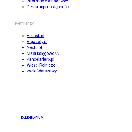
Informacje o nadawcy
Deklaracja dostępności
PARTNERZY
E-kiosk.pl
E-gazety.pl
Nexto.pl
Mała księgowość
Kancelarierp.pl
Wieści Rolnicze
Życie Warszawy
KALENDARIUM