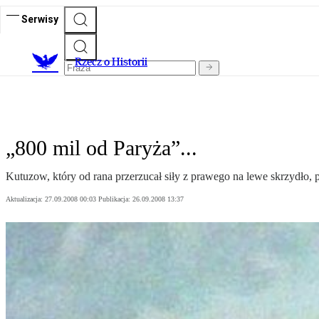
Serwisy
R
zecz o Historii
„800 mil od Paryża”...
Kutuzow, który od rana przerzucał siły z prawego na lewe skrzydło, 
Aktualizacja:
27.09.2008 00:03
Publikacja:
26.09.2008 13:37