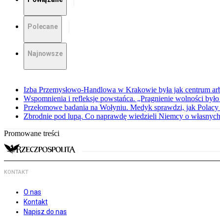
Polecane
Najnowsze
Izba Przemysłowo-Handlowa w Krakowie była jak centrum arbit
Wspomnienia i refleksje powstańca. „Pragnienie wolności było 
Przełomowe badania na Wołyniu. Medyk sprawdzi, jak Polacy 
Zbrodnie pod lupą. Co naprawdę wiedzieli Niemcy o własnych
Promowane treści
KONTAKT
O nas
Kontakt
Napisz do nas