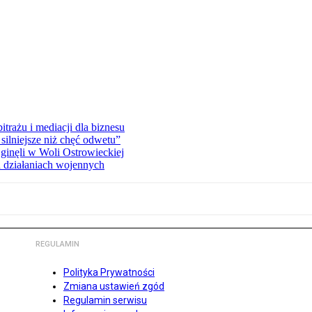
rażu i mediacji dla biznesu
silniejsze niż chęć odwetu”
ginęli w Woli Ostrowieckiej
 działaniach wojennych
REGULAMIN
Polityka Prywatności
Zmiana ustawień zgód
Regulamin serwisu