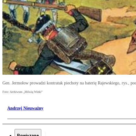
Gen. Jermołow prowadzi kontratak piechoty na baterię Rajewskiego, rys., p
Foto: Archiwum „Mówią Wieki"
Andrzej Nieuważny
Powiązane