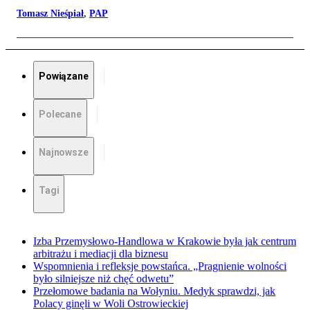
Tomasz Nieśpiał
,
PAP
Powiązane
Polecane
Najnowsze
Tagi
Izba Przemysłowo-Handlowa w Krakowie była jak centrum
arbitrażu i mediacji dla biznesu
Wspomnienia i refleksje powstańca. „Pragnienie wolności
było silniejsze niż chęć odwetu”
Przełomowe badania na Wołyniu. Medyk sprawdzi, jak
Polacy ginęli w Woli Ostrowieckiej