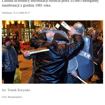
Lublina uczestnicy inscenizacji rozbicia przez ZOMO nielegalnej
manifestacji z grudnia 1981 roku.
Publikacja:
15.12.2008 03:27
fot: Tomek Koryszko
Foto: Rzeczpospolita