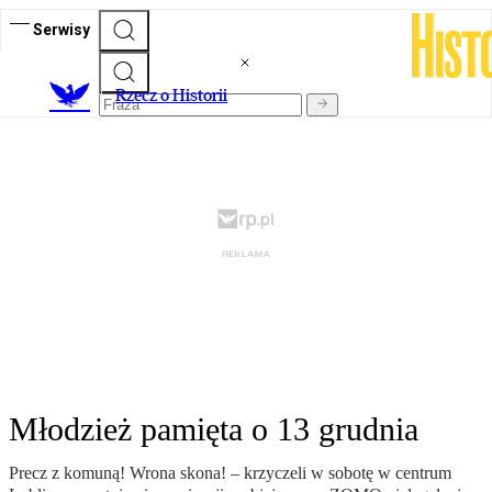
Serwisy
R
zecz o Historii
Młodzież pamięta o 13 grudnia
Precz z komuną! Wrona skona! – krzyczeli w sobotę w centrum