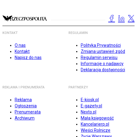
KONTAKT
REGULAMIN
O nas
Polityka Prywatności
Kontakt
Zmiana ustawień zgód
Napisz do nas
Regulamin serwisu
Informacje o nadawcy
Deklaracja dostępności
REKLAMA I PRENUMERATA
PARTNERZY
Reklama
E-kiosk.pl
Ogłoszenia
E-gazety.pl
Prenumerata
Nexto.pl
Archiwum
Mała księgowość
Kancelarierp.pl
Wieści Rolnicze
Życie Warszawy