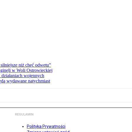
silniejsze niż chęć odwetu”
ginęli w Woli Ostrowieckiej
 działaniach wojennych
będą wydawane natychmiast
REGULAMIN
Polityka Prywatności