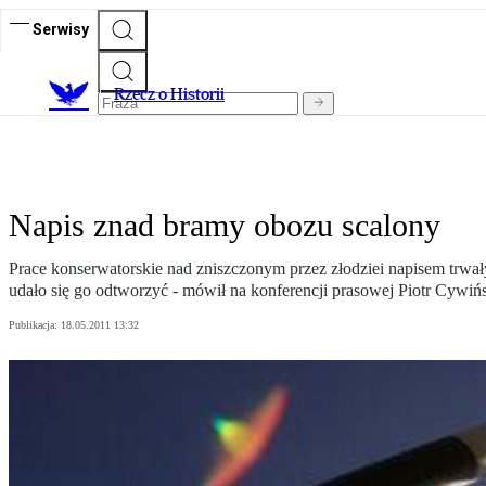
Serwisy
R
zecz o Historii
Napis znad bramy obozu scalony
Prace konserwatorskie nad zniszczonym przez złodziei napisem trwał
udało się go odtworzyć - mówił na konferencji prasowej Piotr Cywińs
Publikacja:
18.05.2011 13:32