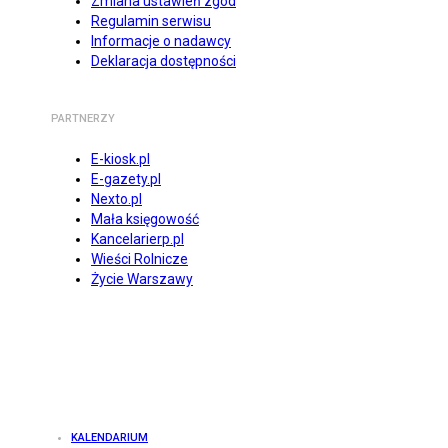
Zmiana ustawień zgód
Regulamin serwisu
Informacje o nadawcy
Deklaracja dostępności
PARTNERZY
E-kiosk.pl
E-gazety.pl
Nexto.pl
Mała księgowość
Kancelarierp.pl
Wieści Rolnicze
Życie Warszawy
KALENDARIUM