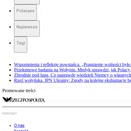
Polecane
Najnowsze
Tagi
Wspomnienia i refleksje powstańca. „Pragnienie wolności było 
Przełomowe badania na Wołyniu. Medyk sprawdzi, jak Polacy 
Zbrodnie pod lupą. Co naprawdę wiedzieli Niemcy o własnych
Rzeź wołyńska. IPN Ukrainy: Zgody na kolejne ekshumacje 
Promowane treści
KONTAKT
O nas