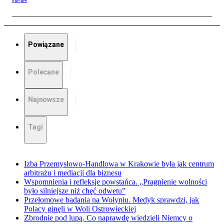
Powiązane
Polecane
Najnowsze
Tagi
Izba Przemysłowo-Handlowa w Krakowie była jak centrum
arbitrażu i mediacji dla biznesu
Wspomnienia i refleksje powstańca. „Pragnienie wolności
było silniejsze niż chęć odwetu”
Przełomowe badania na Wołyniu. Medyk sprawdzi, jak
Polacy ginęli w Woli Ostrowieckiej
Zbrodnie pod lupą. Co naprawdę wiedzieli Niemcy o