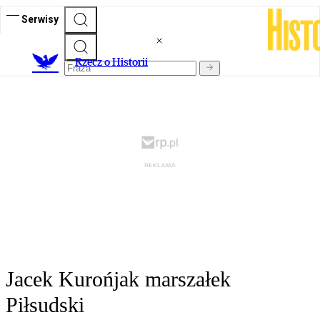
Serwisy
R
zecz o Historii
Jacek Kurońjak marszałek
Piłsudski