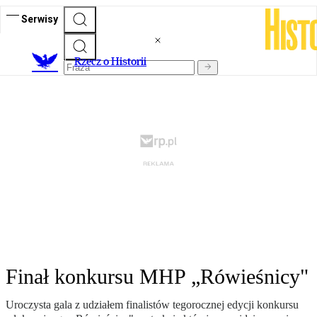
Serwisy
R
zecz o Historii
Finał konkursu MHP „Rówieśnicy"
Uroczysta gala z udziałem finalistów tegorocznej edycji konkursu