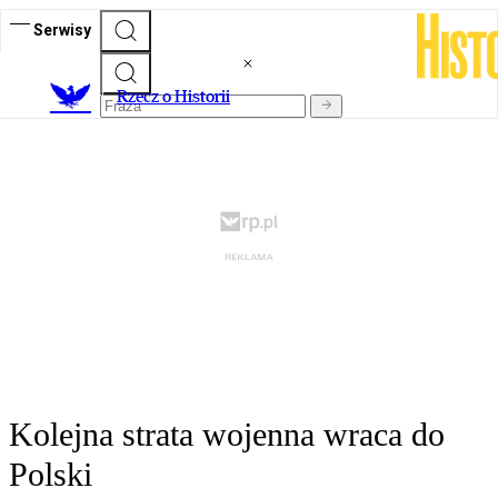
Serwisy
R
zecz o Historii
Kolejna strata wojenna wraca do
Polski