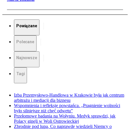
Powiązane
Polecane
Najnowsze
Tagi
Izba Przemysłowo-Handlowa w Krakowie była jak centrum
arbitrażu i mediacji dla biznesu
Wspomnienia i refleksje powstańca. „Pragnienie wolności
było silniejsze niż chęć odwetu”
Przełomowe badania na Wołyniu. Medyk sprawdzi, jak
Polacy ginęli w Woli Ostrowieckiej
Zbrodnie pod lupą. Co naprawdę wiedzieli Niemcy o