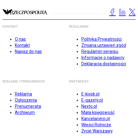
KONTAKT
REGULAMIN
O nas
Polityka Prywatności
Kontakt
Zmiana ustawień zgód
Napisz do nas
Regulamin serwisu
Informacje o nadawcy
Deklaracja dostępności
REKLAMA I PRENUMERATA
PARTNERZY
Reklama
E-kiosk.pl
Ogłoszenia
E-gazety.pl
Prenumerata
Nexto.pl
Archiwum
Mała księgowość
Kancelarierp.pl
Wieści Rolnicze
Życie Warszawy