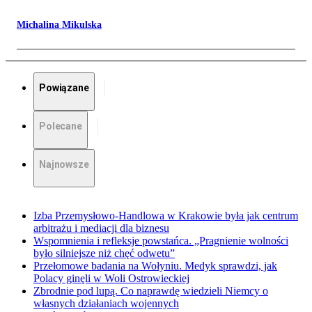
Michalina Mikulska
Powiązane
Polecane
Najnowsze
Izba Przemysłowo-Handlowa w Krakowie była jak centrum
arbitrażu i mediacji dla biznesu
Wspomnienia i refleksje powstańca. „Pragnienie wolności
było silniejsze niż chęć odwetu”
Przełomowe badania na Wołyniu. Medyk sprawdzi, jak
Polacy ginęli w Woli Ostrowieckiej
Zbrodnie pod lupą. Co naprawdę wiedzieli Niemcy o
własnych działaniach wojennych