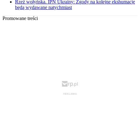
Rzeź wołyńska. IPN Ukrainy: Zgody na kolejne ekshumacje
będą wydawane natychmiast
Promowane treści