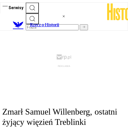
Serwisy
R
zecz o Historii
Zmarł Samuel Willenberg, ostatni
żyjący więzień Treblinki