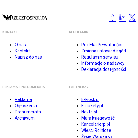
KONTAKT
REGULAMIN
O nas
Polityka Prywatności
Kontakt
Zmiana ustawień zgód
Napisz do nas
Regulamin serwisu
Informacje o nadawcy
Deklaracja dostępności
REKLAMA I PRENUMERATA
PARTNERZY
Reklama
E-kiosk.pl
Ogłoszenia
E-gazety.pl
Prenumerata
Nexto.pl
Archiwum
Mała księgowość
Kancelarierp.pl
Wieści Rolnicze
Życie Warszawy