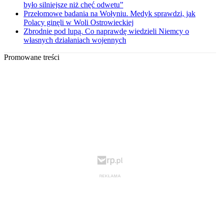
było silniejsze niż chęć odwetu”
Przełomowe badania na Wołyniu. Medyk sprawdzi, jak
Polacy ginęli w Woli Ostrowieckiej
Zbrodnie pod lupą. Co naprawdę wiedzieli Niemcy o
własnych działaniach wojennych
Promowane treści