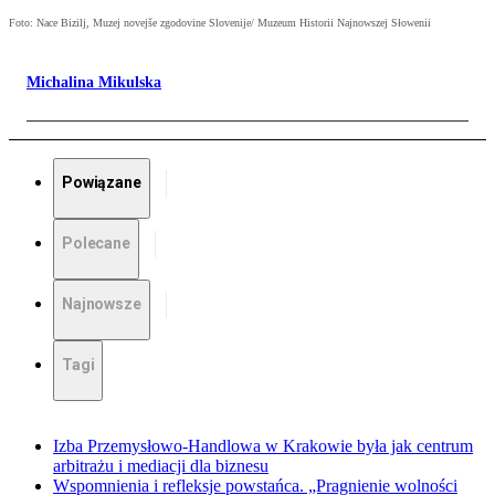
Foto: Nace Bizilj, Muzej novejše zgodovine Slovenije/ Muzeum Historii Najnowszej Słowenii
Michalina Mikulska
Powiązane
Polecane
Najnowsze
Tagi
Izba Przemysłowo-Handlowa w Krakowie była jak centrum
arbitrażu i mediacji dla biznesu
Wspomnienia i refleksje powstańca. „Pragnienie wolności