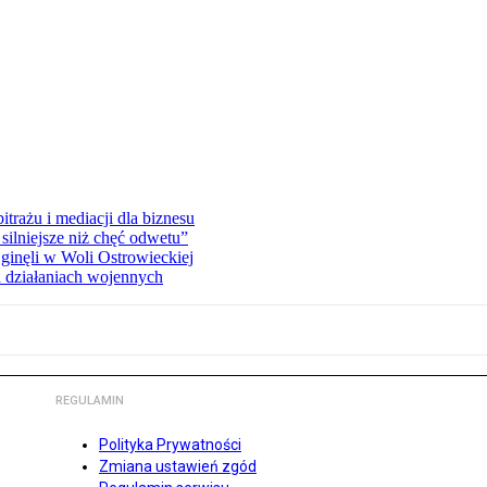
rażu i mediacji dla biznesu
silniejsze niż chęć odwetu”
ginęli w Woli Ostrowieckiej
 działaniach wojennych
REGULAMIN
Polityka Prywatności
Zmiana ustawień zgód