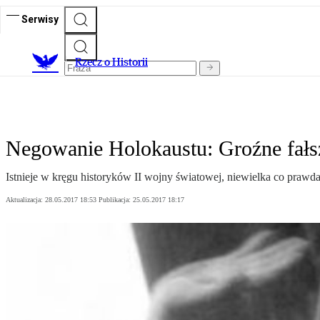
Serwisy
R
zecz o Historii
Negowanie Holokaustu: Groźne fałsz
Istnieje w kręgu historyków II wojny światowej, niewielka co prawd
Aktualizacja:
28.05.2017 18:53
Publikacja:
25.05.2017 18:17