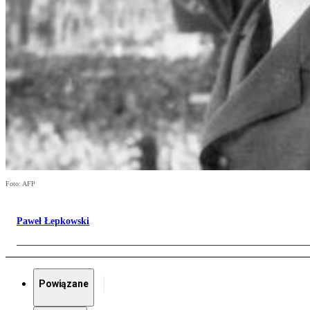
Foto: AFP
Paweł Łepkowski
Powiązane