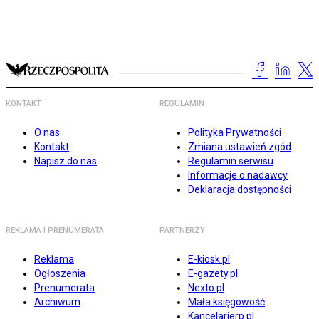
KONTAKT
REGULAMIN
O nas
Polityka Prywatności
Kontakt
Zmiana ustawień zgód
Napisz do nas
Regulamin serwisu
Informacje o nadawcy
Deklaracja dostępności
REKLAMA I PRENUMERATA
PARTNERZY
Reklama
E-kiosk.pl
Ogłoszenia
E-gazety.pl
Prenumerata
Nexto.pl
Archiwum
Mała księgowość
Kancelarierp.pl