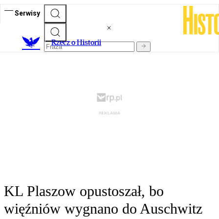
Serwisy
R
zecz o Historii
KL Plaszow opustoszał, bo
więźniów wygnano do Auschwitz