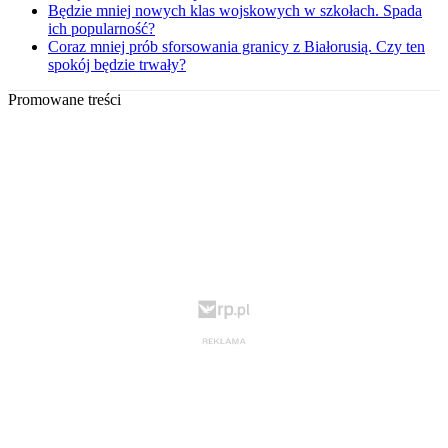
Będzie mniej nowych klas wojskowych w szkołach. Spada
ich popularność?
Coraz mniej prób sforsowania granicy z Białorusią. Czy ten
spokój będzie trwały?
Promowane treści