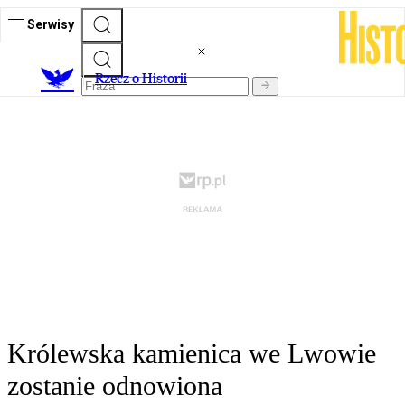
Serwisy
R
zecz o Historii
Królewska kamienica we Lwowie
zostanie odnowiona