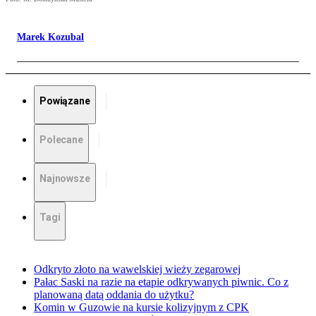
Marek Kozubal
Powiązane
Polecane
Najnowsze
Tagi
Odkryto złoto na wawelskiej wieży zegarowej
Pałac Saski na razie na etapie odkrywanych piwnic. Co z
planowaną datą oddania do użytku?
Komin w Guzowie na kursie kolizyjnym z CPK