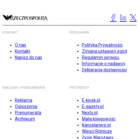
KONTAKT
REGULAMIN
O nas
Polityka Prywatności
Kontakt
Zmiana ustawień zgód
Napisz do nas
Regulamin serwisu
Informacje o nadawcy
Deklaracja dostępności
REKLAMA I PRENUMERATA
PARTNERZY
Reklama
E-kiosk.pl
Ogłoszenia
E-gazety.pl
Prenumerata
Nexto.pl
Archiwum
Mała księgowość
Kancelarierp.pl
Wieści Rolnicze
Życie Warszawy