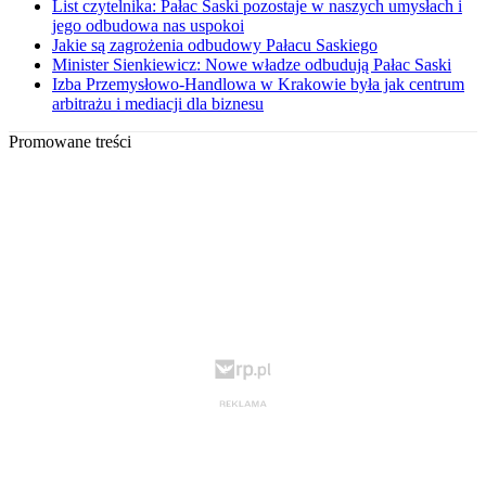
List czytelnika: Pałac Saski pozostaje w naszych umysłach i
jego odbudowa nas uspokoi
Jakie są zagrożenia odbudowy Pałacu Saskiego
Minister Sienkiewicz: Nowe władze odbudują Pałac Saski
Izba Przemysłowo-Handlowa w Krakowie była jak centrum
arbitrażu i mediacji dla biznesu
Promowane treści