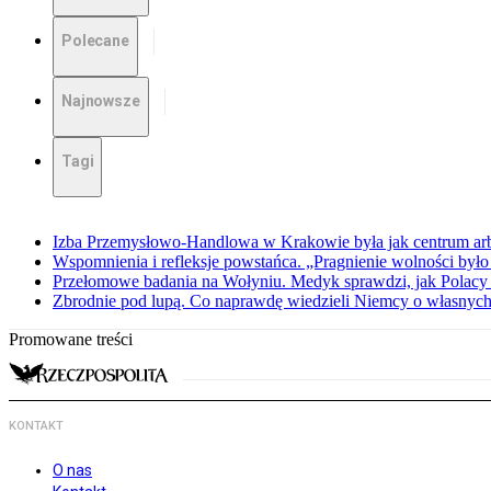
Polecane
Najnowsze
Tagi
Izba Przemysłowo-Handlowa w Krakowie była jak centrum arbit
Wspomnienia i refleksje powstańca. „Pragnienie wolności było 
Przełomowe badania na Wołyniu. Medyk sprawdzi, jak Polacy 
Zbrodnie pod lupą. Co naprawdę wiedzieli Niemcy o własnych
Promowane treści
KONTAKT
O nas