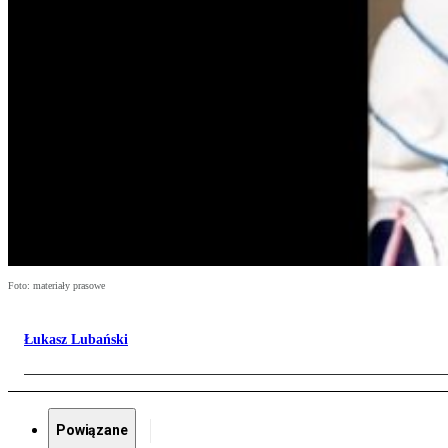
Foto: materiały prasowe
Łukasz Lubański
Powiązane