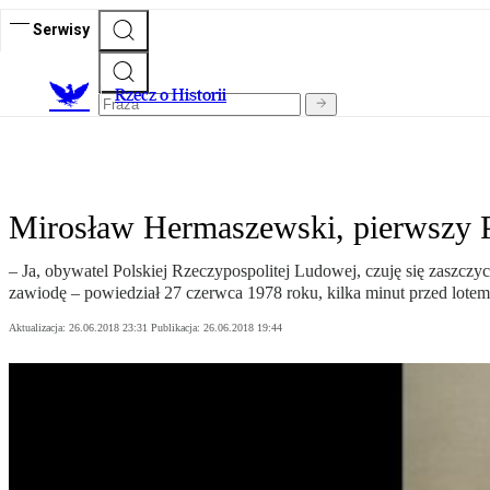
Serwisy
R
zecz o Historii
Mirosław Hermaszewski, pierwszy 
– Ja, obywatel Polskiej Rzeczypospolitej Ludowej, czuję się zaszczy
zawiodę – powiedział 27 czerwca 1978 roku, kilka minut przed lot
Aktualizacja:
26.06.2018 23:31
Publikacja:
26.06.2018 19:44