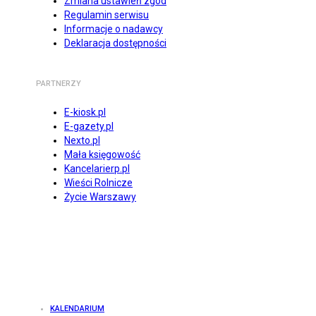
Zmiana ustawień zgód
Regulamin serwisu
Informacje o nadawcy
Deklaracja dostępności
PARTNERZY
E-kiosk.pl
E-gazety.pl
Nexto.pl
Mała księgowość
Kancelarierp.pl
Wieści Rolnicze
Życie Warszawy
KALENDARIUM