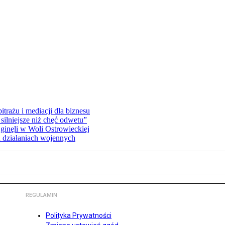
rażu i mediacji dla biznesu
silniejsze niż chęć odwetu”
ginęli w Woli Ostrowieckiej
 działaniach wojennych
REGULAMIN
Polityka Prywatności