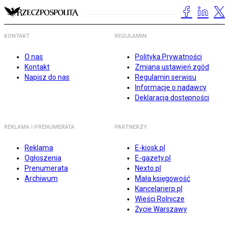
KONTAKT
REGULAMIN
O nas
Polityka Prywatności
Kontakt
Zmiana ustawień zgód
Napisz do nas
Regulamin serwisu
Informacje o nadawcy
Deklaracja dostępności
REKLAMA I PRENUMERATA
PARTNERZY
Reklama
E-kiosk.pl
Ogłoszenia
E-gazety.pl
Prenumerata
Nexto.pl
Archiwum
Mała księgowość
Kancelarierp.pl
Wieści Rolnicze
Życie Warszawy