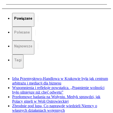
Powiązane
Polecane
Najnowsze
Tagi
Izba Przemysłowo-Handlowa w Krakowie była jak centrum
arbitrażu i mediacji dla biznesu
Wspomnienia i refleksje powstańca. „Pragnienie wolności
było silniejsze niż chęć odwetu”
Przełomowe badania na Wołyniu. Medyk sprawdzi, jak
Polacy ginęli w Woli Ostrowieckiej
Zbrodnie pod lupą. Co naprawdę wiedzieli Niemcy o
własnych działaniach wojennych