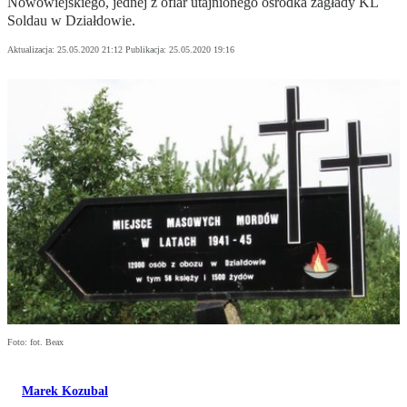
Nowowiejskiego, jednej z ofiar utajnionego ośrodka zagłady KL
Soldau w Działdowie.
Aktualizacja:
25.05.2020 21:12
Publikacja:
25.05.2020 19:16
Foto: fot. Beax
Marek Kozubal