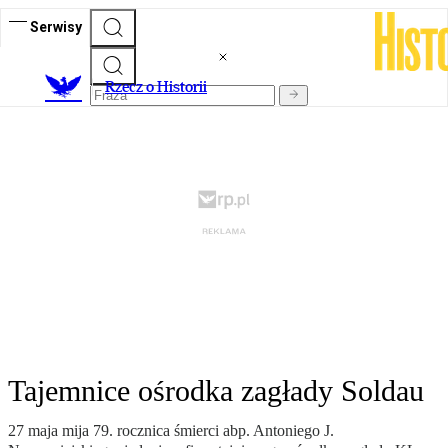
Serwisy
R
zecz o Historii
Tajemnice ośrodka zagłady Soldau
27 maja mija 79. rocznica śmierci abp. Antoniego J.