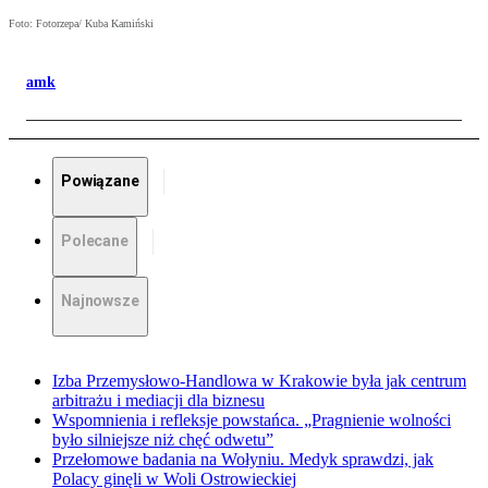
Foto: Fotorzepa/ Kuba Kamiński
amk
Powiązane
Polecane
Najnowsze
Izba Przemysłowo-Handlowa w Krakowie była jak centrum
arbitrażu i mediacji dla biznesu
Wspomnienia i refleksje powstańca. „Pragnienie wolności
było silniejsze niż chęć odwetu”
Przełomowe badania na Wołyniu. Medyk sprawdzi, jak
Polacy ginęli w Woli Ostrowieckiej