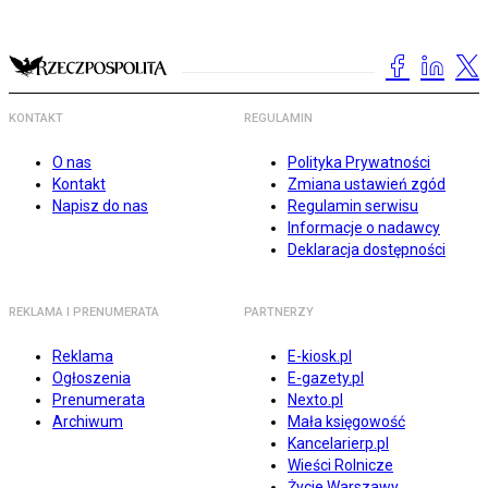
KONTAKT
REGULAMIN
O nas
Polityka Prywatności
Kontakt
Zmiana ustawień zgód
Napisz do nas
Regulamin serwisu
Informacje o nadawcy
Deklaracja dostępności
REKLAMA I PRENUMERATA
PARTNERZY
Reklama
E-kiosk.pl
Ogłoszenia
E-gazety.pl
Prenumerata
Nexto.pl
Archiwum
Mała księgowość
Kancelarierp.pl
Wieści Rolnicze
Życie Warszawy