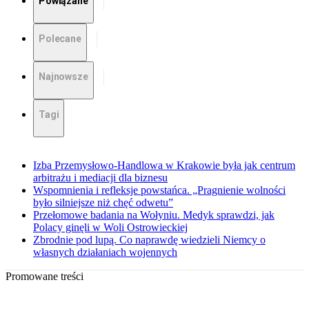
Powiązane
Polecane
Najnowsze
Tagi
Izba Przemysłowo-Handlowa w Krakowie była jak centrum
arbitrażu i mediacji dla biznesu
Wspomnienia i refleksje powstańca. „Pragnienie wolności
było silniejsze niż chęć odwetu”
Przełomowe badania na Wołyniu. Medyk sprawdzi, jak
Polacy ginęli w Woli Ostrowieckiej
Zbrodnie pod lupą. Co naprawdę wiedzieli Niemcy o
własnych działaniach wojennych
Promowane treści