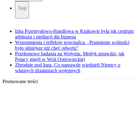
Tagi
Izba Przemysłowo-Handlowa w Krakowie była jak centrum
arbitrażu i mediacji dla biznesu
Wspomnienia i refleksje powstańca. „Pragnienie wolności
było silniejsze niż chęć odwetu”
Przełomowe badania na Wołyniu. Medyk sprawdzi, jak
Polacy ginęli w Woli Ostrowieckiej
Zbrodnie pod lupą. Co naprawdę wiedzieli Niemcy o
własnych działaniach wojennych
Promowane treści