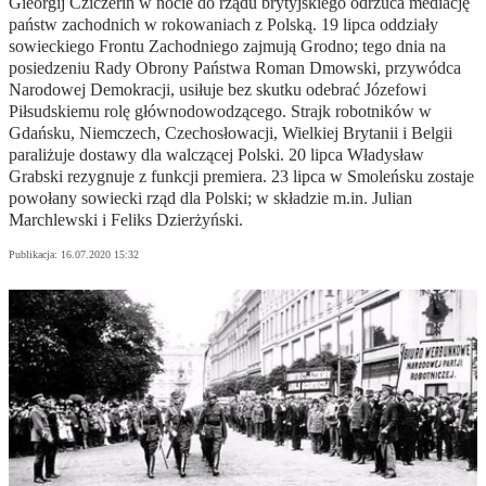
Gieorgij Cziczerin w nocie do rządu brytyjskiego odrzuca mediację
państw zachodnich w rokowaniach z Polską. 19 lipca oddziały
sowieckiego Frontu Zachodniego zajmują Grodno; tego dnia na
posiedzeniu Rady Obrony Państwa Roman Dmowski, przywódca
Narodowej Demokracji, usiłuje bez skutku odebrać Józefowi
Piłsudskiemu rolę głównodowodzącego. Strajk robotników w
Gdańsku, Niemczech, Czechosłowacji, Wielkiej Brytanii i Belgii
paraliżuje dostawy dla walczącej Polski. 20 lipca Władysław
Grabski rezygnuje z funkcji premiera. 23 lipca w Smoleńsku zostaje
powołany sowiecki rząd dla Polski; w składzie m.in. Julian
Marchlewski i Feliks Dzierżyński.
Publikacja:
16.07.2020 15:32