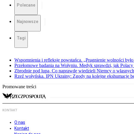
Polecane
Najnowsze
Tagi
Wspomnienia i refleksje powstańca. „Pragnienie wolności było 
Przełomowe badania na Wołyniu. Medyk sprawdzi, jak Polacy 
Zbrodnie pod lupą. Co naprawdę wiedzieli Niemcy o własnych
Rzeź wołyńska. IPN Ukrainy: Zgody na kolejne ekshumacje 
Promowane treści
KONTAKT
O nas
Kontakt