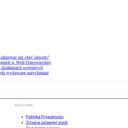
silniejsze niż chęć odwetu”
ginęli w Woli Ostrowieckiej
 działaniach wojennych
będą wydawane natychmiast
REGULAMIN
Polityka Prywatności
Zmiana ustawień zgód