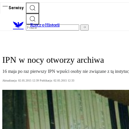
Serwisy
R
zecz o Historii
IPN w nocy otworzy archiwa
16 maja po raz pierwszy IPN wpuści osoby nie związane z tą instyt
Aktualizacja:
02.05.2015 12:39
Publikacja:
02.05.2015 12:33