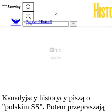
Serwisy
R
zecz o Historii
Kanadyjscy historycy piszą o
"polskim SS". Potem przepraszają