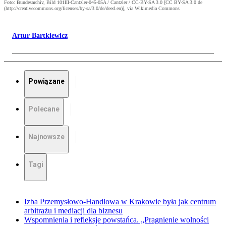
Foto: Bundesarchiv, Bild 101III-Cantzler-045-05A / Cantzler / CC-BY-SA 3.0 [CC BY-SA 3.0 de
(http://creativecommons.org/licenses/by-sa/3.0/de/deed.en)], via Wikimedia Commons
Artur Bartkiewicz
Powiązane
Polecane
Najnowsze
Tagi
Izba Przemysłowo-Handlowa w Krakowie była jak centrum
arbitrażu i mediacji dla biznesu
Wspomnienia i refleksje powstańca. „Pragnienie wolności