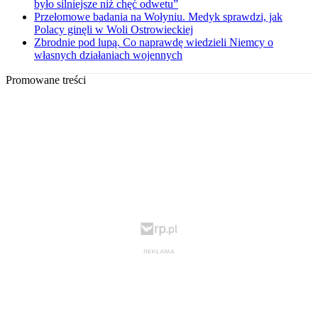
było silniejsze niż chęć odwetu”
Przełomowe badania na Wołyniu. Medyk sprawdzi, jak
Polacy ginęli w Woli Ostrowieckiej
Zbrodnie pod lupą. Co naprawdę wiedzieli Niemcy o
własnych działaniach wojennych
Promowane treści