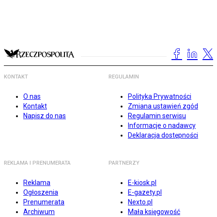
KONTAKT
REGULAMIN
O nas
Polityka Prywatności
Kontakt
Zmiana ustawień zgód
Napisz do nas
Regulamin serwisu
Informacje o nadawcy
Deklaracja dostępności
REKLAMA I PRENUMERATA
PARTNERZY
Reklama
E-kiosk.pl
Ogłoszenia
E-gazety.pl
Prenumerata
Nexto.pl
Archiwum
Mała księgowość