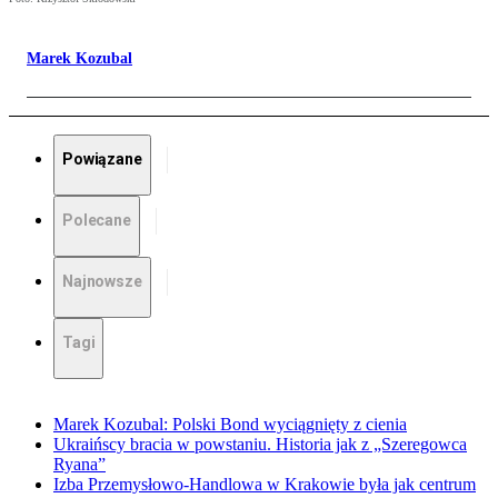
Marek Kozubal
Powiązane
Polecane
Najnowsze
Tagi
Marek Kozubal: Polski Bond wyciągnięty z cienia
Ukraińscy bracia w powstaniu. Historia jak z „Szeregowca
Ryana”
Izba Przemysłowo-Handlowa w Krakowie była jak centrum