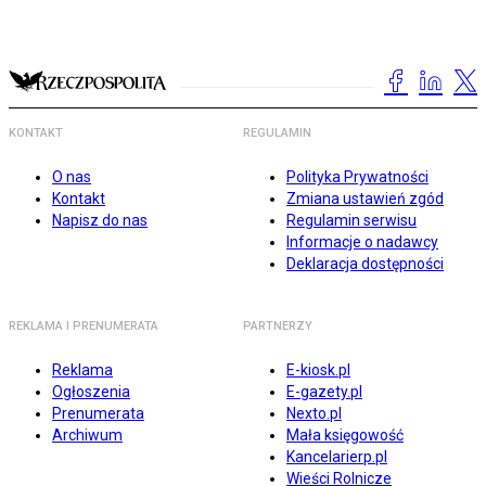
KONTAKT
REGULAMIN
O nas
Polityka Prywatności
Kontakt
Zmiana ustawień zgód
Napisz do nas
Regulamin serwisu
Informacje o nadawcy
Deklaracja dostępności
REKLAMA I PRENUMERATA
PARTNERZY
Reklama
E-kiosk.pl
Ogłoszenia
E-gazety.pl
Prenumerata
Nexto.pl
Archiwum
Mała księgowość
Kancelarierp.pl
Wieści Rolnicze