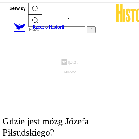
Serwisy
R
zecz o Historii
Gdzie jest mózg Józefa
Piłsudskiego?