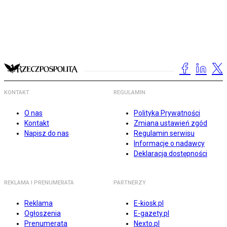
KONTAKT
REGULAMIN
O nas
Polityka Prywatności
Kontakt
Zmiana ustawień zgód
Napisz do nas
Regulamin serwisu
Informacje o nadawcy
Deklaracja dostępności
REKLAMA I PRENUMERATA
PARTNERZY
Reklama
E-kiosk.pl
Ogłoszenia
E-gazety.pl
Prenumerata
Nexto.pl