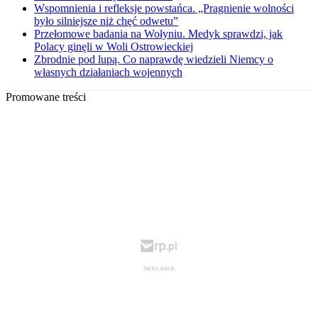
Wspomnienia i refleksje powstańca. „Pragnienie wolności
było silniejsze niż chęć odwetu”
Przełomowe badania na Wołyniu. Medyk sprawdzi, jak
Polacy ginęli w Woli Ostrowieckiej
Zbrodnie pod lupą. Co naprawdę wiedzieli Niemcy o
własnych działaniach wojennych
Promowane treści