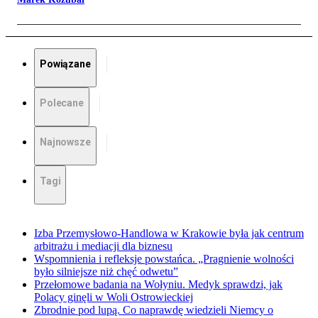
Powiązane
Polecane
Najnowsze
Tagi
Izba Przemysłowo-Handlowa w Krakowie była jak centrum
arbitrażu i mediacji dla biznesu
Wspomnienia i refleksje powstańca. „Pragnienie wolności
było silniejsze niż chęć odwetu”
Przełomowe badania na Wołyniu. Medyk sprawdzi, jak
Polacy ginęli w Woli Ostrowieckiej
Zbrodnie pod lupą. Co naprawdę wiedzieli Niemcy o