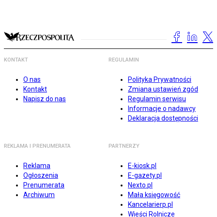
KONTAKT
REGULAMIN
O nas
Polityka Prywatności
Kontakt
Zmiana ustawień zgód
Napisz do nas
Regulamin serwisu
Informacje o nadawcy
Deklaracja dostępności
REKLAMA I PRENUMERATA
PARTNERZY
Reklama
E-kiosk.pl
Ogłoszenia
E-gazety.pl
Prenumerata
Nexto.pl
Archiwum
Mała księgowość
Kancelarierp.pl
Wieści Rolnicze