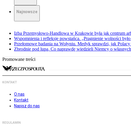
Najnowsze
Izba Przemysłowo-Handlowa w Krakowie była jak centrum arbit
Wspomnienia i refleksje powstańca. „Pragnienie wolności było 
Przełomowe badania na Wołyniu. Medyk sprawdzi, jak Polacy 
Zbrodnie pod lupą. Co naprawdę wiedzieli Niemcy o własnych
Promowane treści
KONTAKT
O nas
Kontakt
Napisz do nas
REGULAMIN