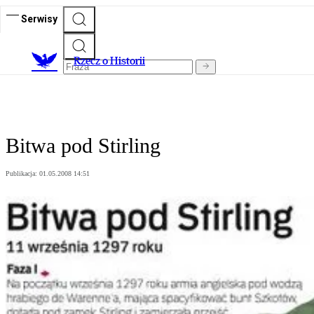
Serwisy
R
zecz o Historii
Bitwa pod Stirling
Publikacja:
01.05.2008 14:51