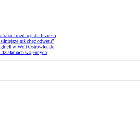
rażu i mediacji dla biznesu
silniejsze niż chęć odwetu”
ginęli w Woli Ostrowieckiej
 działaniach wojennych