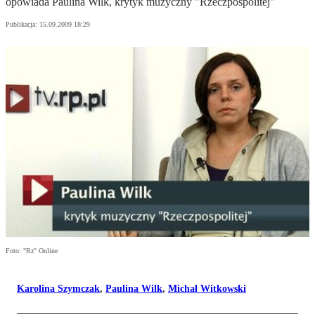
opowiada Paulina Wilk, krytyk muzyczny "Rzeczpospolitej"
Publikacja:
15.09.2009 18:29
Foto: "Rz" Online
Karolina Szymczak
,
Paulina Wilk
,
Michał Witkowski