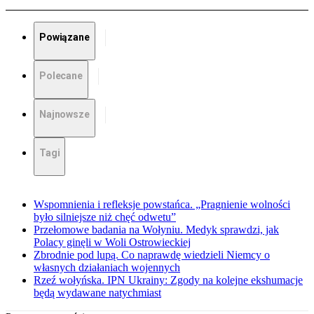
Powiązane
Polecane
Najnowsze
Tagi
Wspomnienia i refleksje powstańca. „Pragnienie wolności
było silniejsze niż chęć odwetu”
Przełomowe badania na Wołyniu. Medyk sprawdzi, jak
Polacy ginęli w Woli Ostrowieckiej
Zbrodnie pod lupą. Co naprawdę wiedzieli Niemcy o
własnych działaniach wojennych
Rzeź wołyńska. IPN Ukrainy: Zgody na kolejne ekshumacje
będą wydawane natychmiast