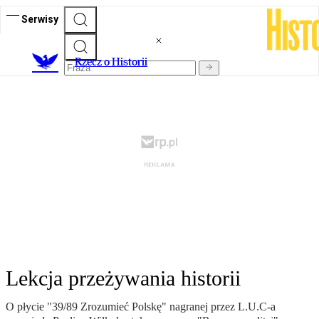
Serwisy
R
zecz o Historii
Lekcja przeżywania historii
O płycie "39/89 Zrozumieć Polskę" nagranej przez L.U.C-a