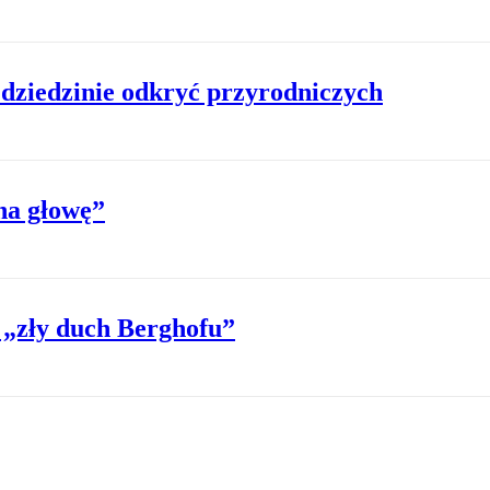
 dziedzinie odkryć przyrodniczych
na głowę”
 „zły duch Berghofu”