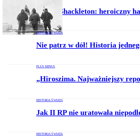
Ernest Shackleton: heroiczny h
HISTORIA ŚWIATA
Nie patrz w dół! Historia jedneg
PLUS MINUS
„Hiroszima. Najważniejszy repo
HISTORIA ŚWIATA
Jak II RP nie uratowała niepodl
HISTORIA ŚWIATA