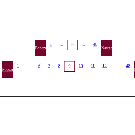
1
...
...
48
9
Poprzednia
Następna
1
...
6
7
8
10
11
12
...
48
9
Poprzednia