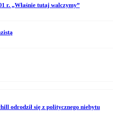
01 r. „Właśnie tutaj walczymy”
zistą
ill odrodził się z politycznego niebytu