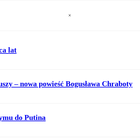
ca lat
iuszy – nowa powieść Bogusława Chraboty
zymu do Putina