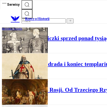
Serwisy
R
zecz o Historii
HISTORIA ŚWIATA
Słowiańskie księżniczki sprzed ponad tysią
HISTORIA
Ogień, zdrada i koniec templar
HISTORIA ŚWIATA
Historia Rosji. Od Trzeciego R
HISTORIA