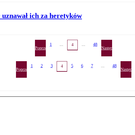
ł uznawał ich za heretyków
1
...
...
48
4
Poprzednia
Następna
1
2
3
5
6
7
...
48
4
Poprzednia
Następn