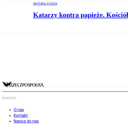
HISTORIA ŚWIATA
Katarzy kontra papieże. Kośció
KONTAKT
O nas
Kontakt
Napisz do nas