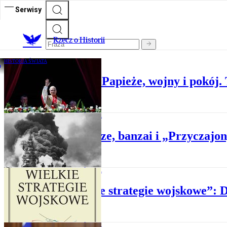
Serwisy
R
zecz o Historii
HISTORIA ŚWIATA
Paweł Łepkowski: Papieże, wojny i pokój.
HISTORIA ŚWIATA
Kamikaze, banzai i „Przyczajo
HISTORIA ŚWIATA
„Wielkie strategie wojskowe”: 
HISTORIA ŚWIATA