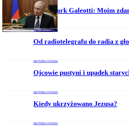
Prof. Mark Galeotti: Moim zdani
HISTORIA ŚWIATA
Od radiotelegrafu do radia z gł
HISTORIA ŚWIATA
Ojcowie pustyni i upadek staryc
HISTORIA ŚWIATA
Kiedy ukrzyżowano Jezusa?
HISTORIA ŚWIATA