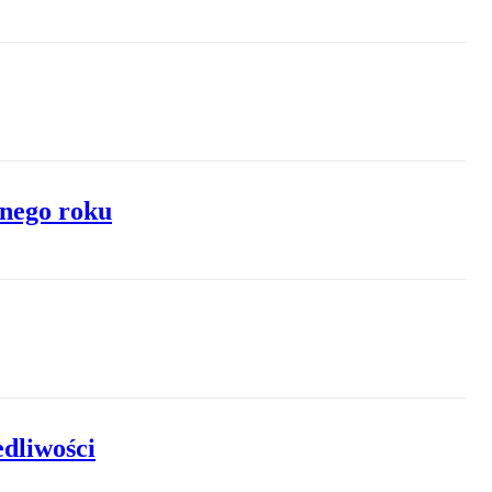
jnego roku
dliwości