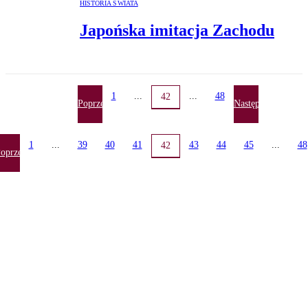
HISTORIA ŚWIATA
Japońska imitacja Zachodu
1
...
...
48
42
Poprzednia
Następna
1
...
39
40
41
43
44
45
...
48
42
oprzednia