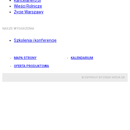
Kancelarierp.pl
Wieści Rolnicze
Życie Warszawy
NASZE WYDARZENIA
Szkolenia i konferencje
MAPA STRONY
KALENDARIUM
OFERTA PRODUKTOWA
© COPYRIGHT BY GREMI MEDIA SA