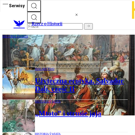
Serwisy
R
zecz o Historii
HISTORIA ŚWIATA
Z Ziemi Świętej nad Bałtyk
MALARSTWO
Użyteczna erotyka. Salvador
Dalí, część II
HISTORIA ŚWIATA
„Mtoto” i strusie jaja
HISTORIA ŚWIATA