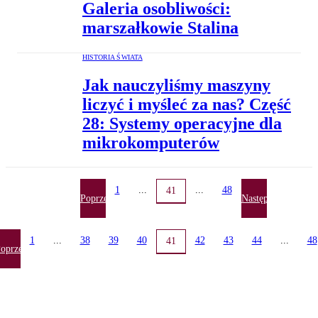
Galeria osobliwości:
marszałkowie Stalina
HISTORIA ŚWIATA
Jak nauczyliśmy maszyny
liczyć i myśleć za nas? Część
28: Systemy operacyjne dla
mikrokomputerów
1
...
...
48
41
Poprzednia
Następna
1
...
38
39
40
42
43
44
...
48
41
oprzednia