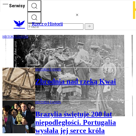
Serwisy
R
zecz o Historii
HISTORIA ŚWIATA
Historia szczepionkowej wojny
HISTORIA ŚWIATA
Zbrodnia nad rzeką Kwai
HISTORIA ŚWIATA
Brazylia świętuje 200 lat
niepodległości. Portugalia
wysłała jej serce króla