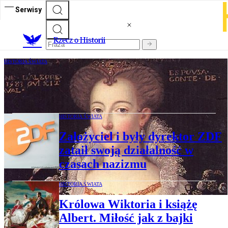
Serwisy
R
zecz o Historii
HISTORIA ŚWIATA
Uporczywy ząb czasu
HISTORIA ŚWIATA
Założyciel i były dyrektor ZDF
zataił swoją działalność w
czasach nazizmu
HISTORIA ŚWIATA
Królowa Wiktoria i książę
Albert. Miłość jak z bajki