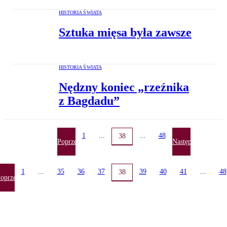
HISTORIA ŚWIATA
Sztuka mięsa była zawsze
HISTORIA ŚWIATA
Nędzny koniec „rzeźnika
z Bagdadu”
1
...
...
48
38
Poprzednia
Następna
1
...
35
36
37
39
40
41
...
48
38
oprzednia