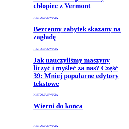
chłopiec z Vermont
HISTORIA ŚWIATA
Bezcenny zabytek skazany na
zagładę
HISTORIA ŚWIATA
Jak nauczyliśmy maszyny
liczyć i myśleć za nas? Część
39: Mniej popularne edytory
tekstowe
HISTORIA ŚWIATA
Wierni do końca
HISTORIA ŚWIATA