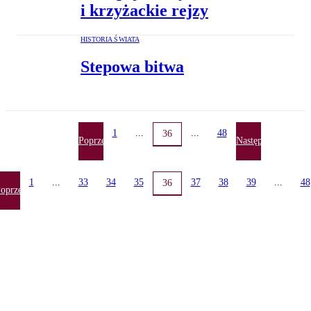
i krzyżackie rejzy
HISTORIA ŚWIATA
Stepowa bitwa
1
...
...
48
36
Poprzednia
Następna
1
...
33
34
35
37
38
39
...
48
36
oprzednia