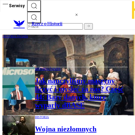
Serwisy
R
zecz o Historii
HISTORIA ŚWIATA
Kabotyński gest Poncjusza Piłata
HISTORIA ŚWIATA
Jak nauczyliśmy maszyny
liczyć i myśleć za nas? Część
44: Bazy danych, które
wyparły dBASE
HISTORIA
Wojna niezłomnych