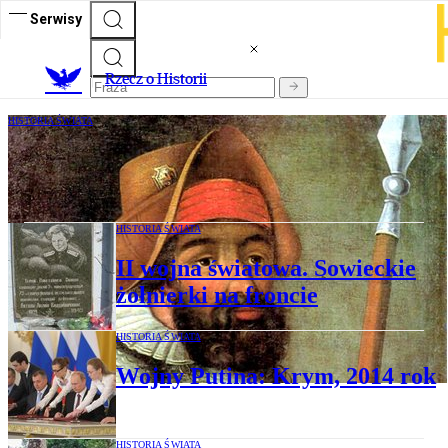
Serwisy
R
zecz o Historii
HISTORIA ŚWIATA
Syberia – dziecko rosyjskiego
kolonializmu
HISTORIA ŚWIATA
II wojna światowa. Sowieckie
żołnierki na froncie
HISTORIA ŚWIATA
Wojny Putina: Krym, 2014 rok
HISTORIA ŚWIATA