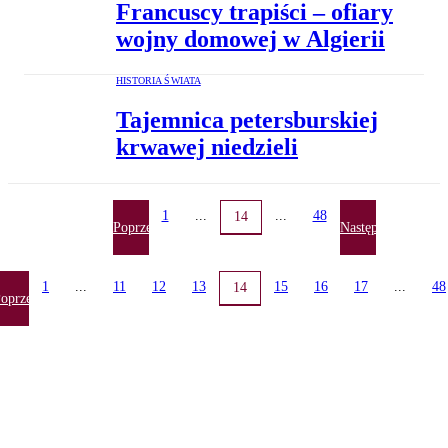
Francuscy trapiści – ofiary
wojny domowej w Algierii
HISTORIA ŚWIATA
Tajemnica petersburskiej
krwawej niedzieli
1
...
...
48
14
Poprzednia
Następna
1
...
11
12
13
15
16
17
...
48
14
oprzednia