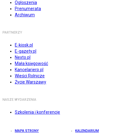
Ogłoszenia
Prenumerata
Archiwum
PARTNERZY
E-kiosk.pl
E-gazety.pl
Nexto.pl
Mała księgowość
Kancelarierp.pl
Wieści Rolnicze
Życie Warszawy
NASZE WYDARZENIA
Szkolenia i konferencje
MAPA STRONY
KALENDARIUM