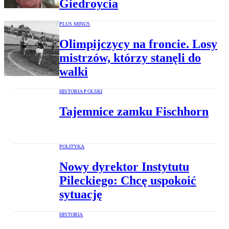
Giedroycia
PLUS MINUS
Olimpijczycy na froncie. Losy
mistrzów, którzy stanęli do
walki
HISTORIA POLSKI
Tajemnice zamku Fischhorn
POLITYKA
Nowy dyrektor Instytutu
Pileckiego: Chcę uspokoić
sytuację
HISTORIA