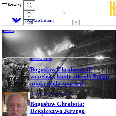
Serwisy
R
zecz o Historii
HISTORIA
Pożar Centralnego Domu Dziecka. Pół
wieku temu paliło się siedem razy
HISTORIA POLSKI
Bogusław Chrabota: 17
września, kiedy zdrada Polski
miała wiele znaczeń
OPINIE POLITYCZNO - SPOŁECZNE
Bogusław Chrabota:
Dziedzictwo Jerzego