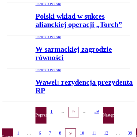
HISTORIA POLSKI
Polski wkład w sukces
alianckiej operacji „Torch”
HISTORIA POLSKI
W sarmackiej zagrodzie
równości
HISTORIA POLSKI
Wawel: rezydencja prezydenta
RP
1
...
...
39
9
Poprzednia
Następna
1
...
6
7
8
10
11
12
...
39
9
Poprzednia