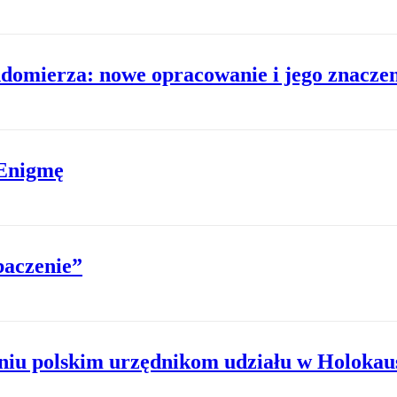
andomierza: nowe opracowanie i jego znacze
 Enigmę
baczenie”
niu polskim urzędnikom udziału w Holokau