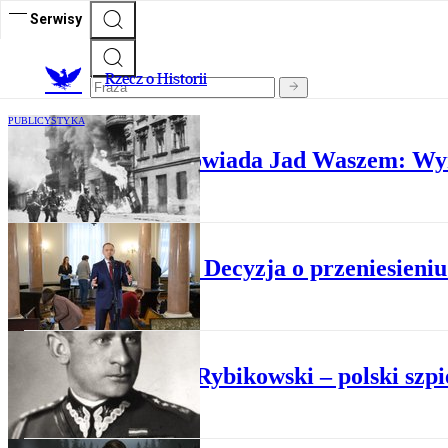
Serwisy
R
zecz o Historii
PUBLICYSTYKA
Historyk IPN odpowiada Jad Waszem: Wym
POLITYKA
Sondaż: Decyzja o przeniesieniu
HISTORIA POLSKI
Michał Rybikowski – polski szp
HISTORIA POLSKI