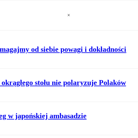
agajmy od siebie powagi i dokładności
 okrągłego stołu nie polaryzuje Polaków
ieg w japońskiej ambasadzie