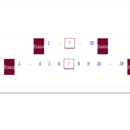
1
...
...
39
7
Poprzednia
Następna
1
...
4
5
6
8
9
10
...
39
7
Poprzednia
N