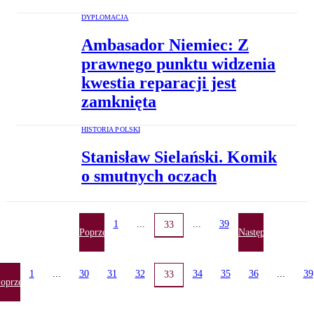
DYPLOMACJA
Ambasador Niemiec: Z
prawnego punktu widzenia
kwestia reparacji jest
zamknięta
HISTORIA POLSKI
Stanisław Sielański. Komik
o smutnych oczach
1
...
...
39
33
Poprzednia
Następna
1
...
30
31
32
34
35
36
...
39
33
oprzednia