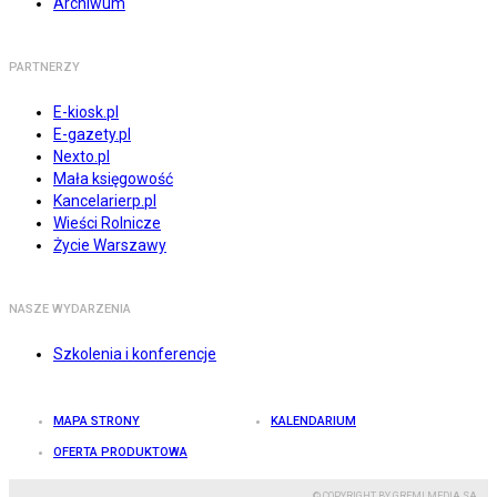
Archiwum
PARTNERZY
E-kiosk.pl
E-gazety.pl
Nexto.pl
Mała księgowość
Kancelarierp.pl
Wieści Rolnicze
Życie Warszawy
NASZE WYDARZENIA
Szkolenia i konferencje
MAPA STRONY
KALENDARIUM
OFERTA PRODUKTOWA
© COPYRIGHT BY GREMI MEDIA SA