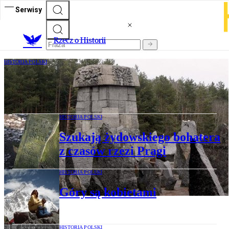
Serwisy
R
zecz o Historii
HISTORIA POLSKI
Będzie nowy pawilon edukacyjny w
Treblince
HISTORIA POLSKI
Szukają żydowskiego bohatera
z czasów rzezi Pragi
HISTORIA POLSKI
Góry są kobietami
HISTORIA POLSKI