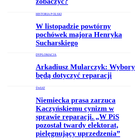
zobaczyć?
HISTORIA POLSKI
W listopadzie powtórny
pochówek majora Henryka
Sucharskiego
DYPLOMACJA
Arkadiusz Mularczyk: Wybory
będą dotyczyć reparacji
ŚWIAT
Niemiecka prasa zarzuca
Kaczyńskiemu cynizm w
sprawie reparacji. „W PiS
pozostał twardy elektorat,
pielęgnujący uprzedzenia”