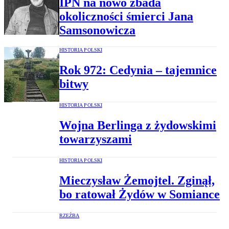
IPN na nowo zbada
okoliczności śmierci Jana
Samsonowicza
HISTORIA POLSKI
Rok 972: Cedynia – tajemnice
bitwy
HISTORIA POLSKI
Wojna Berlinga z żydowskimi
towarzyszami
HISTORIA POLSKI
Mieczysław Żemojtel. Zginął,
bo ratował Żydów w Somiance
RZEŹBA