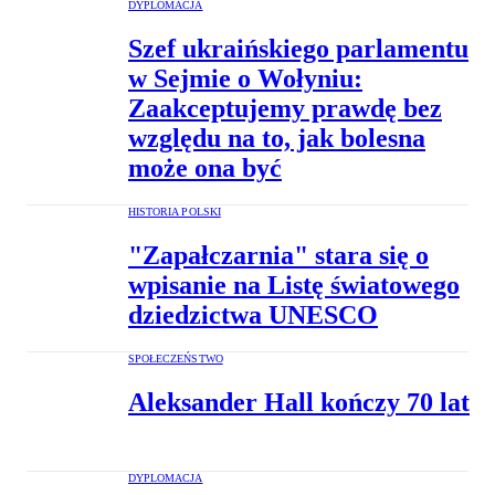
DYPLOMACJA
Szef ukraińskiego parlamentu
w Sejmie o Wołyniu:
Zaakceptujemy prawdę bez
względu na to, jak bolesna
może ona być
HISTORIA POLSKI
"Zapałczarnia" stara się o
wpisanie na Listę światowego
dziedzictwa UNESCO
SPOŁECZEŃSTWO
Aleksander Hall kończy 70 lat
DYPLOMACJA