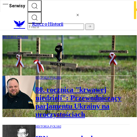
Serwisy
R
zecz o Historii
HISTORIA POLSKI
Uchwała w rocznicę Rzezi Wołyńskiej.
„Nie o zemstę, lecz o pamięć wołają
ofiary”
HISTORIA POLSKI
80. rocznica "krwawej
niedzieli": Przewodniczący
parlamentu Ukrainy na
uroczystościach
HISTORIA POLSKI