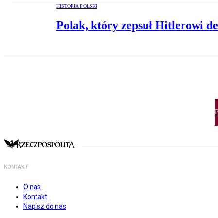
HISTORIA POLSKI
Polak, który zepsuł Hitlerowi d
P
KONTAKT
O nas
Kontakt
Napisz do nas