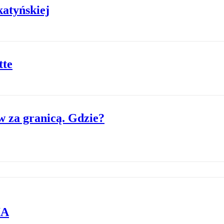
katyńskiej
tte
 za granicą. Gdzie?
IA