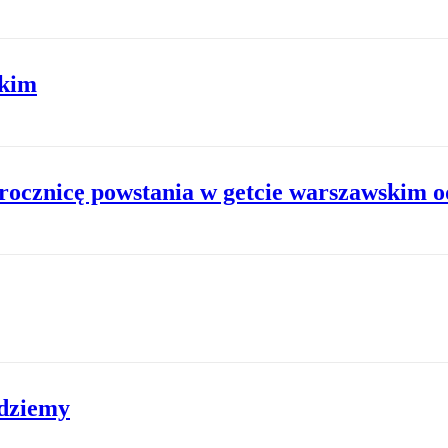
ckim
 rocznicę powstania w getcie warszawskim
jdziemy