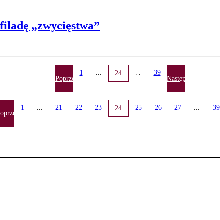
efiladę „zwycięstwa”
1
...
...
39
24
Poprzednia
Następna
1
...
21
22
23
25
26
27
...
39
24
oprzednia