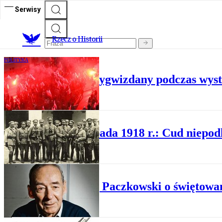
Serwisy
R
zecz o Historii
POLITYKA
Krzysztof Bosak wygwizdany podczas wyst
HISTORIA
11 listopada 1918 r.: Cud niepod
PLUS MINUS
Andrzej Paczkowski o świętowa
HISTORIA POLSKI