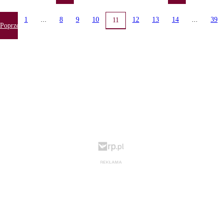
1
...
8
9
10
12
13
14
...
39
11
Poprzednia