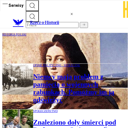
Serwisy
R
zecz o Historii
HISTORIA POLSKI
Gdzie jest „Portret młodzieńca” Rafaela
Santi?
OPINIE POLITYCZNO - SPOŁECZNE
Niemcy mają problem z
pamięcią o wojennych
rabunkach. Pomóżmy im ją
odświeżyć
SPOŁECZEŃSTWO
Znaleziono doły śmierci pod