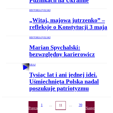
Puźnikach na Ukrainie
HISTORIA POLSKI
„Witaj, majowa jutrzenko” –
refleksje o Konstytucji 3 maja
HISTORIA POLSKI
Marian Spychalski:
bezwzględny karierowicz
KRAJ
Tysiąc lat i ani jednej idei.
Uśmiechnięta Polska nadal
poszukuje patriotyzmu
1
...
...
39
11
Poprzednia
Następna