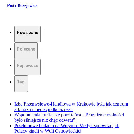
Piotr Bożejewicz
Powiązane
Polecane
Najnowsze
Tagi
Izba Przemysłowo-Handlowa w Krakowie była jak centrum
arbitrażu i mediacji dla biznesu
Wspomnienia i refleksje powstańca. „Pragnienie wolności
było silniejsze niż chęć odwetu”
Przełomowe badania na Wołyniu. Medyk sprawdzi, jak
Polacy ginęli w Woli Ostrowieckiej