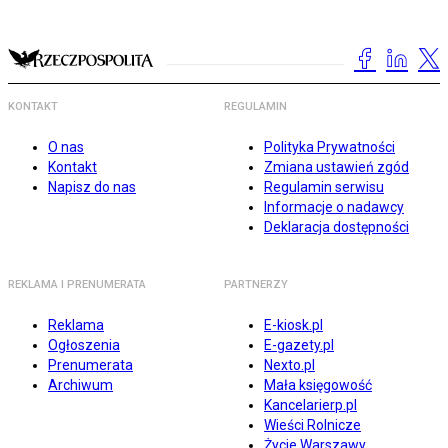
KONTAKT
REGULAMIN
O nas
Polityka Prywatności
Kontakt
Zmiana ustawień zgód
Napisz do nas
Regulamin serwisu
Informacje o nadawcy
Deklaracja dostępności
REKLAMA I PRENUMERATA
PARTNERZY
Reklama
E-kiosk.pl
Ogłoszenia
E-gazety.pl
Prenumerata
Nexto.pl
Archiwum
Mała księgowość
Kancelarierp.pl
Wieści Rolnicze
Życie Warszawy