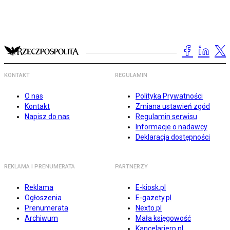
KONTAKT
REGULAMIN
O nas
Polityka Prywatności
Kontakt
Zmiana ustawień zgód
Napisz do nas
Regulamin serwisu
Informacje o nadawcy
Deklaracja dostępności
REKLAMA I PRENUMERATA
PARTNERZY
Reklama
E-kiosk.pl
Ogłoszenia
E-gazety.pl
Prenumerata
Nexto.pl
Archiwum
Mała księgowość
Kancelarierp.pl