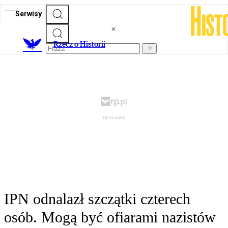
Serwisy
R
zecz o Historii
IPN odnalazł szczątki czterech
osób. Mogą być ofiarami nazistów