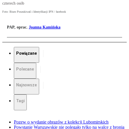
czterech osób
Foto: Biuro Poszukiwań i Identyfikacji IPN / facebook
PAP, oprac.
Joanna Kamińska
Powiązane
Polecane
Najnowsze
Tagi
Pozew o wydanie obrazów z kolekcji Lubomirskich
Powstanie Warszawskie nie polegało tylko na walce z bronią