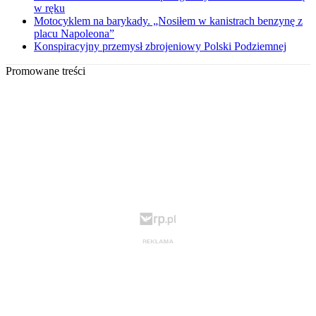
w ręku
Motocyklem na barykady. „Nosiłem w kanistrach benzynę z
placu Napoleona”
Konspiracyjny przemysł zbrojeniowy Polski Podziemnej
Promowane treści